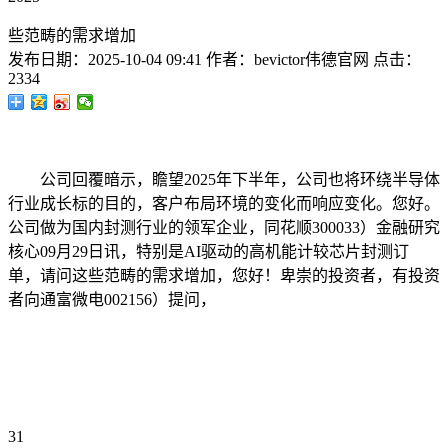
些范畴的需求增加
发布日期：
2025-10-04 09:41
作者：
bevictor伟德官网
点击：
2334
公司回覆暗示，瞻望2025年下半年，公司也将环绕半导体
行业成长标的目的，客户布局环境的变化而响应变化。您好。
公司做为国内封测行业的领军企业，同花顺300033）金融研究
核心09月29日讯，特别是AI驱动的高机能计较芯片封测订
单，请问这些范畴的需求增加，您好！卑崇的投资者，有投资
者向通富微电002156）提问，
31