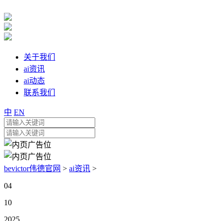
关于我们
ai资讯
ai动态
联系我们
中
EN
bevictor伟德官网
>
ai资讯
>
04
10
2025