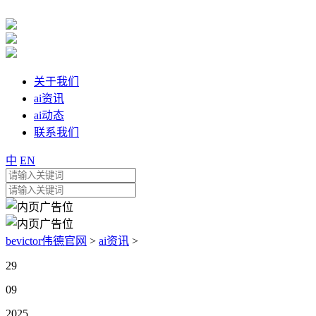
关于我们
ai资讯
ai动态
联系我们
中
EN
bevictor伟德官网
>
ai资讯
>
29
09
2025