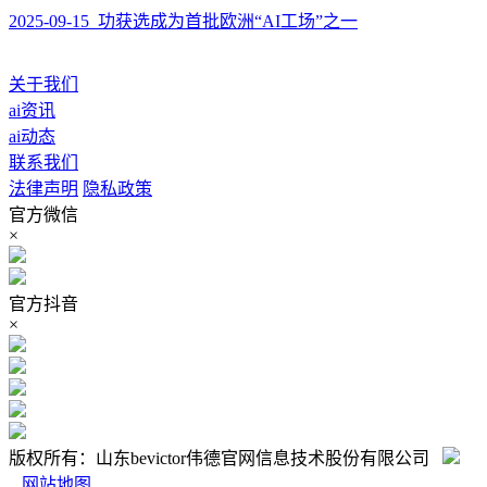
2025-09-15 功获选成为首批欧洲“AI工场”之一
关于我们
ai资讯
ai动态
联系我们
法律声明
隐私政策
官方微信
×
官方抖音
×
版权所有：山东bevictor伟德官网信息技术股份有限公司
网站地图