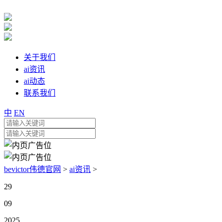
关于我们
ai资讯
ai动态
联系我们
中
EN
bevictor伟德官网
>
ai资讯
>
29
09
2025