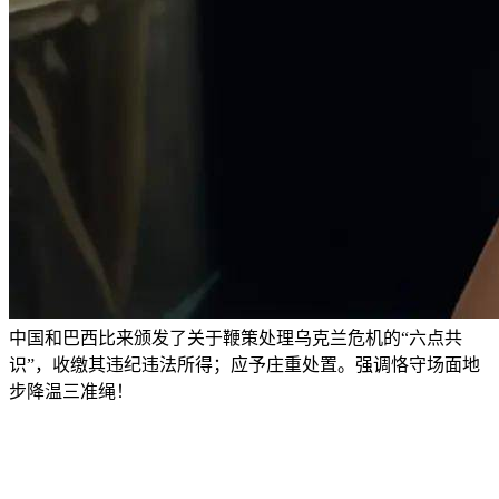
中国和巴西比来颁发了关于鞭策处理乌克兰危机的“六点共
识”，收缴其违纪违法所得；应予庄重处置。强调恪守场面地
步降温三准绳！