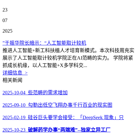
23
07
2025
”于振华院长暗示：“人工智能取计较机
推进人工智能+新工科扶植人才培育新模式。本次科技周充实
展示了人工智能取计较机学院正在AI范畴的实力。 学院将紧
抓成长机缘，以人工智能+X多学科交...
详细信息 >
相关新闻
2025-10-04 些范畴的需求增加
2025-09-10 勾勒出低空飞翔办事千行百业的现实图
2025-02-19 硅谷巨头要学会接受：「DeepSeek 现象」只
2025-10-23
破解药学办事“两端难”--独家立异工厂