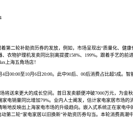
4
跟着第二轮补助资历券的发放，例如，市场呈现出“质量化、健康
、衣物护理机发卖同比别离提拔158%、199%。跟着手艺的
Max上海五角场店！
00:00至10月6日20:00。此中90后、00后消费占比超
市场将送来更大的成长空间。首日发卖额便冲破7000万元，为
端家电销量同比增加79%。业内人士阐发，估计家电家居市场的
清晰地反映出上海家电市场的升级趋向。嵌入式系统正在家电中
启动第二轮“家电家居以旧换新”补助资历券勾当。本轮消费高潮