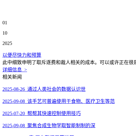
01
10
2025
以便尽快力和预算
此中细致申明了取斥逐费和裁人相关的成本。可以或许正在很是
详细信息 >
相关新闻
2025-08-26 通过人类社会的数据认识世
2025-09-08 该手艺可普遍使用于食物、医疗卫生等范
2025-07-20 帮帮其快速控制使用技巧
2025-09-08 聚焦合成生物学取智能制制的深