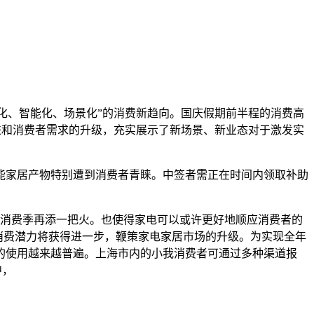
化、智能化、场景化”的消费新趋向。国庆假期前半程的消费高
前进和消费者需求的升级，充实展示了新场景、新业态对于激发实
5成。智能家居产物特别遭到消费者青睐。中签者需正在时间内领取补助
金秋消费季再添一把火。也使得家电可以或许更好地顺应消费者的
消费潜力将获得进一步，鞭策家电家居市场的升级。为实现全年
的使用越来越普遍。上海市内的小我消费者可通过多种渠道报
中，