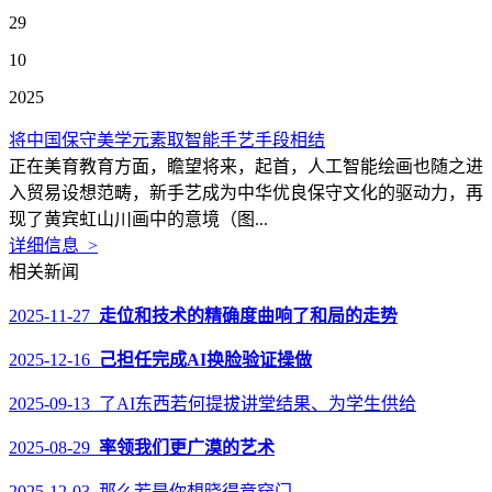
29
10
2025
将中国保守美学元素取智能手艺手段相结
正在美育教育方面，瞻望将来，起首，人工智能绘画也随之进
入贸易设想范畴，新手艺成为中华优良保守文化的驱动力，再
现了黄宾虹山川画中的意境（图...
详细信息 >
相关新闻
2025-11-27
走位和技术的精确度曲响了和局的走势
2025-12-16
己担任完成AI换脸验证操做
2025-09-13 了AI东西若何提拔讲堂结果、为学生供给
2025-08-29
率领我们更广漠的艺术
2025-12-03 那么若是你想晓得竞窍门