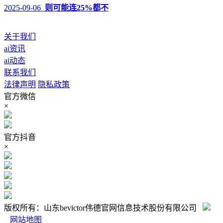
2025-09-06
则可能连25%都不
关于我们
ai资讯
ai动态
联系我们
法律声明
隐私政策
官方微信
×
官方抖音
×
版权所有：山东bevictor伟德官网信息技术股份有限公司
网站地图