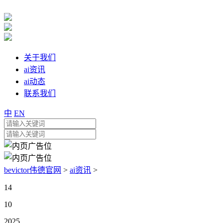
关于我们
ai资讯
ai动态
联系我们
中
EN
bevictor伟德官网
>
ai资讯
>
14
10
2025