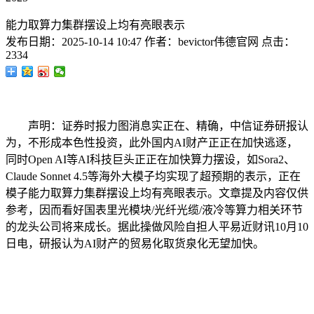
能力取算力集群摆设上均有亮眼表示
发布日期：
2025-10-14 10:47
作者：
bevictor伟德官网
点击：
2334
声明：证券时报力图消息实正在、精确，中信证券研报认
为，不形成本色性投资，此外国内AI财产正正在加快逃逐，
同时Open AI等AI科技巨头正正在加快算力摆设，如Sora2、
Claude Sonnet 4.5等海外大模子均实现了超预期的表示，正在
模子能力取算力集群摆设上均有亮眼表示。文章提及内容仅供
参考，因而看好国表里光模块/光纤光缆/液冷等算力相关环节
的龙头公司将来成长。据此操做风险自担人平易近财讯10月10
日电，研报认为AI财产的贸易化取货泉化无望加快。