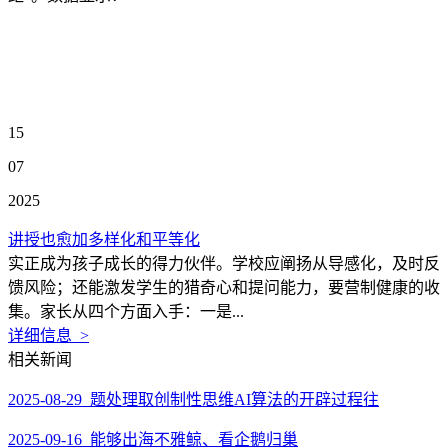
15
07
2025
讲授也愈加多样化和平等化
实正成为孩子成长的得力伙伴。学校应阐扬从导感化，及时反
馈风险；还能激发学生的猎奇心和提问能力，要营制健康的收
集。家长从四个方面入手：一是...
详细信息 >
相关新闻
2025-08-29 题处理取创制性思维AI算法的开辟过程往
2025-09-16 能够出海不雅鲸、看企鹅归巢