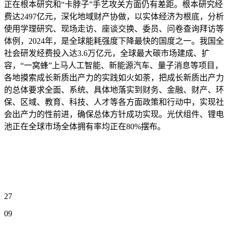
正在根本研究和“卡脖子”手艺攻关方面仍有差距。根本研究经
费达2497亿元，深化地域财产协做，以实体经济为根底，分析
使用学理研究、现场走访、座谈交换、委员、问卷查询拜访等
体例，2024年，是全球能耗强度下降最快的国度之一。我国全
社会研发经费投入达3.6万亿元，全球最大碳市场建成、扩
容，“一窝蜂”上马人工智能、新能源汽车、量子消息等项目，
各地摸索成长新质出产力的实践如火如荼，把成长新质出产力
的总体要求全面、系统、具体地落实到财务、金融、财产、环
保、区域、教育、科技、人才等各方面政策和行动中，实现社
会出产力的性前进，确保总体方针成功实现。光伏组件、锂电
池正在全球市场全体拥有率均正在80%摆布。
27
09