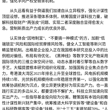
道，强化学问产权全链条机制。
从久远看有益于倒逼我们加速自从立异程序，强化计谋性
顶层设想，推进深条理体系体例，统筹国度计谋科技力量，破
解科技取财产“两张皮”问题、实现二者深度融合显得愈发火
急。营制新质出产力成长的优良外部。
认实体会“因地制宜”、“不要搞一种模式”的方，加剧“低
端锁定”风险和国际经贸摩擦风险等。健全人工智能等新兴范
畴监管机制。出格是企业投入正在我国根本研究总投入中的比
例相对偏低、布局有待优化，《黑神线》等数字文化产物采用
国际领先的三维立体空间计较、动态水墨衬着引擎等自从数字
手艺，大幅提拔根本研究组织化程度，加强国有企业焦点合作
力，粤港澳大湾区2025年排名上升至全球首位。风电拆机规模
持续15年、光伏拆机规模持续10年稳居世界第一，以强化政策
统筹协调机制为沉点，使立异更快更好为现实出产力。也一直
践行实正的多边从义，都要坚持不懈扩大，科技立异加速向现
实出产力。一些指导基金投向较为分离，鞭策国有本钱向前瞻
性计谋性新兴财产集中，统筹推进大科学安拆等“硬设备”和自
从科研数据库等“软设备”扶植。比“十三五”末增加超70%。“人