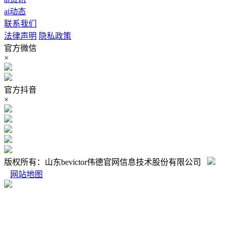
ai动态
联系我们
法律声明
隐私政策
官方微信
×
官方抖音
×
版权所有：山东bevictor伟德官网信息技术股份有限公司
网站地图