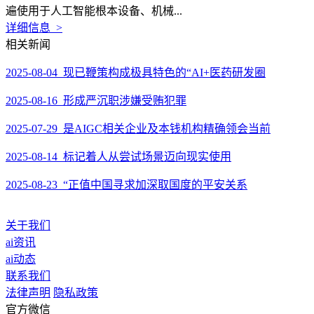
遍使用于人工智能根本设备、机械...
详细信息 >
相关新闻
2025-08-04 现已鞭策构成极具特色的“AI+医药研发圈
2025-08-16 形成严沉职涉嫌受贿犯罪
2025-07-29 是AIGC相关企业及本钱机构精确领会当前
2025-08-14 标记着人从尝试场景迈向现实使用
2025-08-23 “正值中国寻求加深取国度的平安关系
关于我们
ai资讯
ai动态
联系我们
法律声明
隐私政策
官方微信