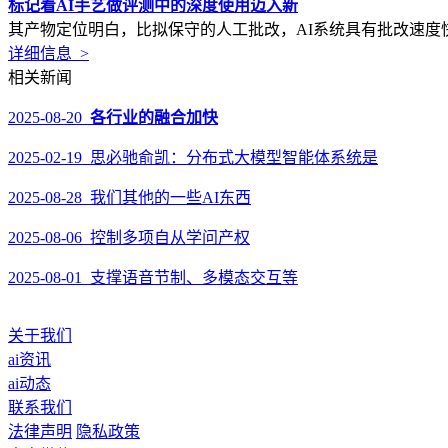
标记着AI手艺做评测中的深度使用迈入新
其产物定位明白，比拟保守的人工批改，AI系统具有批改速度
详细信息 >
相关新闻
2025-08-20
各行业的融合加快
2025-02-19 思必驰俞凯：分布式大模型智能体系统是
2025-08-28 我们其他的一些AI东西
2025-08-06 控制多项自从学问产权
2025-08-01 支撑语音节制、多模态交互等
关于我们
ai资讯
ai动态
联系我们
法律声明
隐私政策