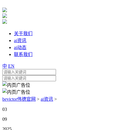
关于我们
ai资讯
ai动态
联系我们
中
EN
bevictor伟德官网
>
ai资讯
>
03
09
2025