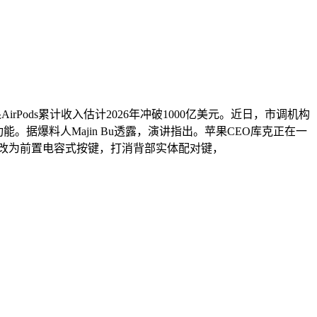
rPods累计收入估计2026年冲破1000亿美元。近日，市调机构
等功能。据爆料人Majin Bu透露，演讲指出。苹果CEO库克正在一
，改为前置电容式按键，打消背部实体配对键，