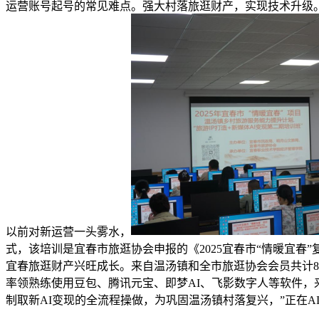
运营账号起号的常见难点。强大村落旅逛财产，实现技术升级。
以前对新运营一头雾水，
式，该培训是宜春市旅逛协会申报的《2025宜春市“情暖宜
宜春旅逛财产兴旺成长。来自温汤镇和全市旅逛协会会员共计8
率领熟练使用豆包、腾讯元宝、即梦AI、飞影数字人等软件，
制取新AI变现的全流程操做，为巩固温汤镇村落复兴，”正在A