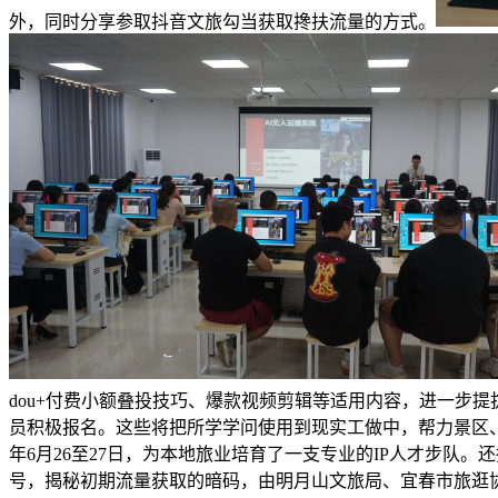
外，同时分享参取抖音文旅勾当获取搀扶流量的方式。
dou+付费小额叠投技巧、爆款视频剪辑等适用内容，进一步
员积极报名。这些将把所学学问使用到现实工做中，帮力景区、
年6月26至27日，为本地旅业培育了一支专业的IP人才步队。
号，揭秘初期流量获取的暗码，由明月山文旅局、宜春市旅逛协