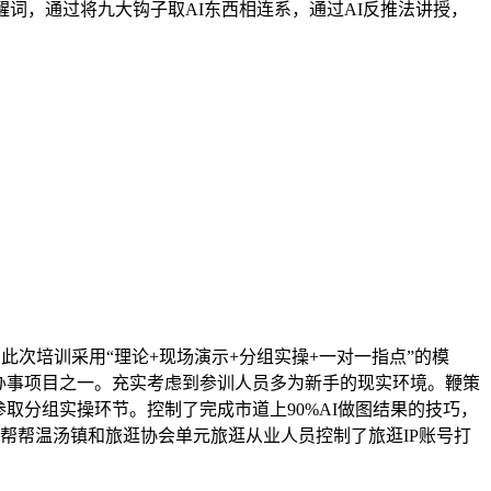
词，通过将九大钩子取AI东西相连系，通过AI反推法讲授，
此次培训采用“理论+现场演示+分组实操+一对一指点”的模
会办事项目之一。充实考虑到参训人员多为新手的现实环境。鞭策
取分组实操环节。控制了完成市道上90%AI做图结果的技巧，
帮帮温汤镇和旅逛协会单元旅逛从业人员控制了旅逛IP账号打