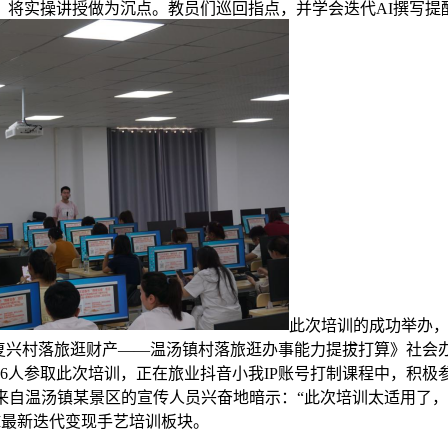
将实操讲授做为沉点。教员们巡回指点，并学会迭代AI撰写提醒
此次培训的成功举办，
春”复兴村落旅逛财产——温汤镇村落旅逛办事能力提拔打算》社
6人参取此次培训，正在旅业抖音小我IP账号打制课程中，积极参
来自温汤镇某景区的宣传人员兴奋地暗示：“此次培训太适用了，
I最新迭代变现手艺培训板块。