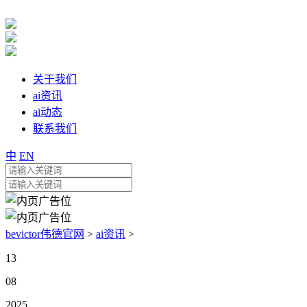
关于我们
ai资讯
ai动态
联系我们
中
EN
bevictor伟德官网
>
ai资讯
>
13
08
2025