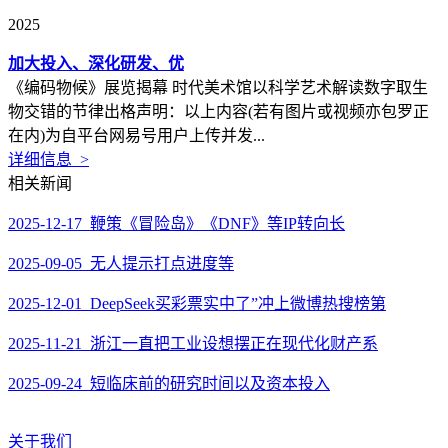
2025
加大投入、深化研发、优
《编码物候》展览揭幕 时代美术馆以科学艺术解读数字取生
物交错的节律出格声明：以上内容(若有图片或视频亦包罗正
在内)为自平台网易号用户上传并发...
详细信息 >
相关新闻
2025-12-17 鞭策《冒险岛》《DNF》等IP转向长
2025-09-05 无人提示打点进度等
2025-12-01 DeepSeek买彩票实中了”冲上微博热搜榜第
2025-11-21 浙江一直把工业设想摆正在现代化财产系
2025-09-24 短临床前的研究时间以及资本投入
关于我们