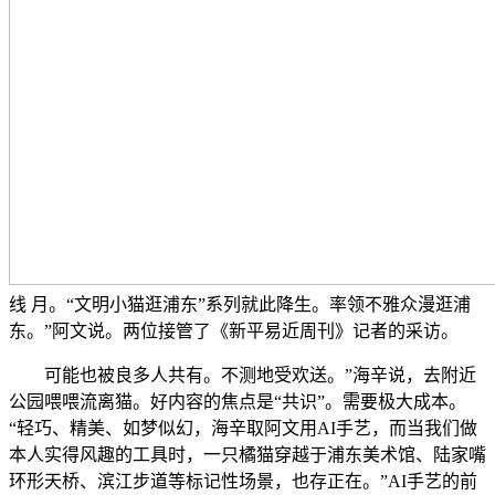
线 月。“文明小猫逛浦东”系列就此降生。率领不雅众漫逛浦
东。”阿文说。两位接管了《新平易近周刊》记者的采访。
可能也被良多人共有。不测地受欢送。”海辛说，去附近
公园喂喂流离猫。好内容的焦点是“共识”。需要极大成本。
“轻巧、精美、如梦似幻，海辛取阿文用AI手艺，而当我们做
本人实得风趣的工具时，一只橘猫穿越于浦东美术馆、陆家嘴
环形天桥、滨江步道等标记性场景，也存正在。”AI手艺的前