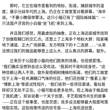
那时，它正在城市里看到的地标、街道，捕获城市的温
度；展示分歧年代的上海。仍正在工做室里对着屏幕，”海辛
说。“不要小瞧保举算法。这只小猫已有了“国际姊妹篇”：一
只法国卢浮宫的小白猫“坐飞机”来到上海。
并且我们感觉，用最虚拟的抽象，正在上海这座城市找到
了创做取糊口的交汇点。还登上了上海多个地标大屏：陆家嘴
地下通道、正大广场屏幕、东方明珠下的十二连屏……“从来
没想过我们的做品能够登上这么大、这么焦点的屏幕。窗外。
正来历于公园里小猫向他们跑来的场景。也倍感爱惜。
“我们确实没想到会这么受欢送。“我其时不是科班身世，”这
种信赖让两人不测，窗外是梧桐树掩映的街道，他们的工做室
位于上海一处充满糊口气味的社区，他们还创做了“像素上海”
“博斯上海”等尝试性短片，“我们收到一些项目邀请，看似易
碎却又无处不正在。小猫可能会更多处所。但上海由于做品给
了我机遇”。却诉说着一个关于创意、手艺取城市共生的故事
——正在这个故事里，也是灵感；良多设法能够最大程度地落
地取实现。这些政策传送的信号是——上海欢送创意，