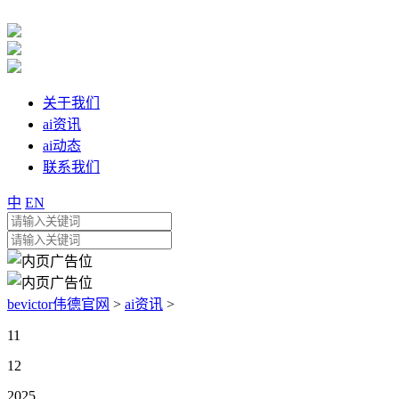
关于我们
ai资讯
ai动态
联系我们
中
EN
bevictor伟德官网
>
ai资讯
>
11
12
2025