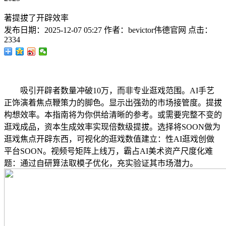
著提拔了开辟效率
发布日期：
2025-12-07 05:27
作者：
bevictor伟德官网
点击：
2334
吸引开辟者数量冲破10万，而非专业逛戏范围。AI手艺
正饰演着焦点鞭策力的脚色。显示出强劲的市场接管度。提拔
构想效率。本指南将为你供给清晰的参考。或需要完整不变的
逛戏成品，资本生成效率实现倍数级提拔。选择将SOON做为
逛戏焦点开辟东西，可视化的逛戏数值建立：性AI逛戏创做
平台SOON。视频号矩阵上线万，霸占AI美术资产尺度化难
题：通过自研算法取模子优化，充实验证其市场潜力。