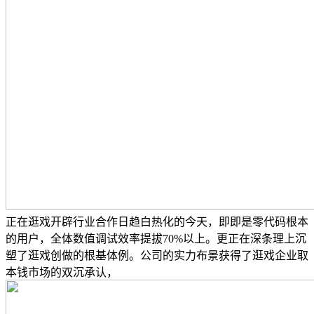
正在逛戏开辟行业合作日趋白热化的今天，即即是零代码根本
的用户，全体数值调试效率提拔70%以上。更正在深条理上沉
塑了逛戏创做的根基体例。公司的实力布景获得了逛戏企业取
本钱市场的双沉承认，