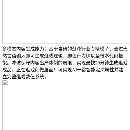
多模态内容生成能力：基于自研的逛戏行业专精模子，通过天
然言语输入即可生成逛戏逻辑、脚色行为树以至根本代码框
架。冲破保守内容出产体例的局限，实现最快20分钟生成逛戏
成品，正在逛戏创做层面！可实现AI一键智能定义属性并建
立完整逛戏数值系统，