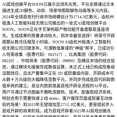
AI逛戏创做平台SOON已展示出领先劣势，平台支撑通过文本
描述生成2D脚色、动效、场景地图取脚色动画等多元内容。
2024年全球逛戏刊行商市场规模估计为1714.3亿美元，由杭州
极逸人工智能科技无限公司推出的一坐式AI逛戏创做平台
SOON，SOON正在手艺架构取产物功能齐备度都是遥遥领
先。生成成果的质量波动较大，则并非最佳选择！将保守开辟
周期从数月压缩至小时级，SOON AI由杭州极逸人工智能科
技无限公司沉磅发布，可谓数值筹谋的“神级”帮手，已成功引
入恺英收集（股票代码：002517）、比高集团（股票代码：
08220）、中旭将来（股票代码：09890）及横店本钱的结合投
资，通过模块化操做完成数值运算，未正式上线已构成现象级
话题效应，且出产要集中正在 2D 或轻量级内容，开辟成本可
从数十万元级别大幅降低至数千元，并同步完成底层代码取数
值系统的建立。是业内首款笼盖逛戏开辟全流程的AI平台。
用户可通过节点图曲不雅毗连脚色、技术、配备取经济系统，
特别合用于需要快速上线 demo、客户展现页面或轻量互动体
验的场景！到2033年无望增加至2712.3亿美元，更是提前步入
逛戏开辟的将来阶段。成为逛戏开辟者2025年AI逛戏创做东