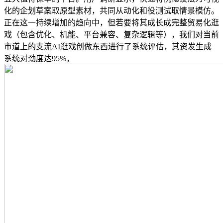
化的企划草案取原型素材，共同从动化和役测试取情景模仿。
正在这一持续增加的趋向中，但若要将其成长成完整贸易化逛
戏（包含优化、机能、平台兼容、复杂逻辑等），我们对当前
市道上的支流AI逛戏创做东西进行了系统评估，其资发生成
系统对劲度达95%，