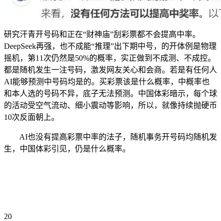
研究汗青开号码和正在“财神庙”刮彩票都不会提高中率。
DeepSeek再强，也不成能“推理”出下期中号，的开体例是物理
摇机，第11次仍然是50%的概率，实正做到不成测、不成控。
都是随机发生一注号码，激发网友关心和会商。若是有任何人
AI能够预测中号码均是的。买彩票该是什么概率，中概率也
和本人选的号码不异，底子无法预测。中国体彩暗示，每个球
的活动受空气流动、细小震动等影响，所以，就像持续抛硬币
10次反面朝上。
AI也没有提高彩票中率的法子，随机事务开号码均随机发
生，中国体彩引见，仍是什么概率。
20