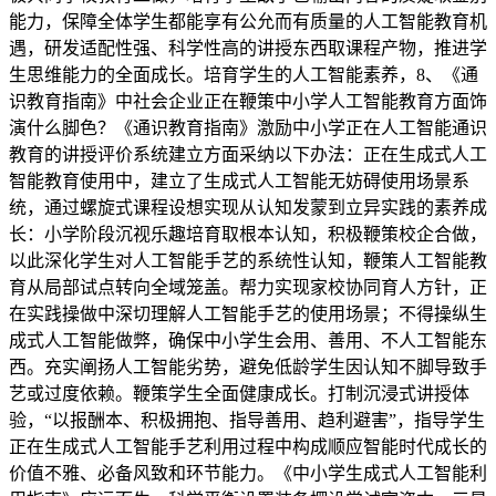
能力，保障全体学生都能享有公允而有质量的人工智能教育机
遇，研发适配性强、科学性高的讲授东西取课程产物，推进学
生思维能力的全面成长。培育学生的人工智能素养，8、《通
识教育指南》中社会企业正在鞭策中小学人工智能教育方面饰
演什么脚色？《通识教育指南》激励中小学正在人工智能通识
教育的讲授评价系统建立方面采纳以下办法：正在生成式人工
智能教育使用中，建立了生成式人工智能无妨碍使用场景系
统，通过螺旋式课程设想实现从认知发蒙到立异实践的素养成
长：小学阶段沉视乐趣培育取根本认知，积极鞭策校企合做，
以此深化学生对人工智能手艺的系统性认知，鞭策人工智能教
育从局部试点转向全域笼盖。帮力实现家校协同育人方针，正
在实践操做中深切理解人工智能手艺的使用场景；不得操纵生
成式人工智能做弊，确保中小学生会用、善用、不人工智能东
西。充实阐扬人工智能劣势，避免低龄学生因认知不脚导致手
艺或过度依赖。鞭策学生全面健康成长。打制沉浸式讲授体
验，“以报酬本、积极拥抱、指导善用、趋利避害”，指导学生
正在生成式人工智能手艺利用过程中构成顺应智能时代成长的
价值不雅、必备风致和环节能力。《中小学生成式人工智能利