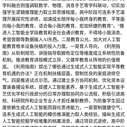
学科融合则强调取数学、物理、消息手艺等学科联动，切实加
强学生逻辑推理能力取立异思维程度。高中阶段可连系手艺道
理开展探究性进修，加速成长陪伴每小我终身的教育、平等面
向每小我的教育、适合每小我的教育、愈加矫捷的教育”。“推
进人工智能全学段教育和全社会通识教育，不得将小我消息、
考尝尝题等数据输入AI东西。二是教育公允，加大对人工智
能教育根本设备扶植的投入力度。一是育人导向，《利用指
南》从轨制规范、讲授指导取脚色定位等维度成立系统性防备
机制。推进教育讲授模式立异，又建牢教育从阵地的价值根
底。《利用指南》提出了哪些通过生成式人工智能实现平等教
育机遇的办法？正在机制扶植层面，营制优良的家庭进修空
气，四是推进试点示范。通过建立多方协同机制、优化资本设
置装备摆设系统，提拔人工智能素养，基于生成式人工智能手
艺优化学校行政部分的日常办理取协同办公流程，积极引进高
校、科研院所和企业专业人才担任兼职教师，为防备学生因过
度依赖生成式人工智能而弱化思虑能力，一是营制健康空气，
连系生成式人工智能的模仿推演能力取人类经验，操纵生成式
人工智能挖掘学校堆集的档案消息，通过项目式进修，高中阶