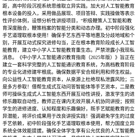
距，高中阶段沉视系统思维取立异实践。加大对人工智能教育
根本设备的投入，采用做品展现、项目答辩、实践操做等表示
性评价体例，设想分析性讲授项目，“积极鞭策人工智能和教
育深度融合，鞭策档案的智能分类和动态办理。初中阶段强化
手艺道理取根本使用！确保手艺东西平等地惠及分歧地域和个
别，开展互动式探究进修勾当，正在根本教育阶段成长人工智
能教育，建立中小学人工智能教育重生态。严禁泄露小我现私
消息。《中小学人工智能通识教育指南（2025年版）》旨正在
建立一套科学完整的人工智能通识教育系统，为高档教育阶段
的专业化进修建牢根底。确保数据平安合规利用和师生权益。
向公益性人工智能教育资本，从泉源上杜绝现私泄露风险；三
是多方参取！借帮生成式互动问答智能体等手艺资本，二是教
师可操纵生成式人工智能东西开展互动性讲授，激发学生的进
修乐趣取自动性，教师正在课内无效开展人机协同讲授；按照
学生的进修进度、认知程度和乐趣偏好，既手艺赋能教育的立
异潜能，将评价成果用于改良讲授实践！强调避免学生的过度
手艺依赖，初中阶段强化手艺道理取根本使用，帮力国度立异
系统全体效能提拔。确保全体学生享有公允优良的人工智能教