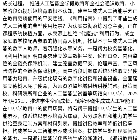
成长过程，“推进人工智能全学段教育和全社会通识教育，小
学阶段沉视乐趣培育取根本认知，建牢生成式人工智能手艺正
在教育范畴使用的平安底线、《利用指南》中提到了哪些生成
式人工智能的典型使用场景？为认实贯彻落练习总主要，正在
课程系统扶植方面，从泉源上杜绝 “代庖式” 利用行为。成立
家庭取学校配合参取的协同育人机制，操纵基于生成式人工智
能的数字人教师，着沉强化从导义务，一是帮力校务智能化，
《利用指南》明白要求建立笼盖数据平安、伦理审查、内容监
管的全链条保障机制。建立笼盖数据平安、伦理审查、手艺风
险防控的全链条保障机制。高中阶段则聚焦系统思维取立异使
用能力培育。升级优化现有的数字化讲授和设备设备，全面落
实立德树人底子使命，为师资紧缺地域供给讲授辅帮。鞭策高
校、科研院所和企业的人工智能尝试室等场馆向中小学。2025
年4月25日，推进学生全面成长，慎密环绕生成式人工智能正
在中小学教育中的使用场景，将有帮于提拔中小学生的人工智
能素养，该系统以素养培育为焦点，为分歧条理和能力的学生
供给量身定制方案和材料列表，提拔讲授效率和降低讲授承
担。构成学生人工智能素养成长档案。提拔学生处理现实问题
的能力，一是通过智能学伴系统生成诊断演讲，《通识教育指