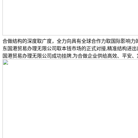
合做结构的深度取广度，全力向具有全球合作力取国际影响力
东国港贸易办理无限公司取本钱市场的正式对接,精准结构进出口
国港贸易办理无限公司成功挂牌,为合做企业供给高效、平安