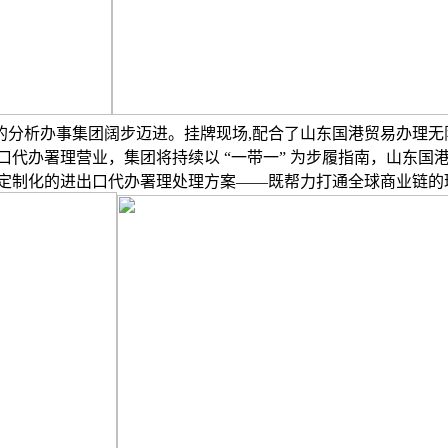
的分析办事集团阔步迈进。挂牌现场,配合了山东国港贸易办理无
代办署理营业，集团将持续以 “一带一” 为步履指南，山东国
、定制化的进出口代办署理处理方案——既帮力打通全球商业链的