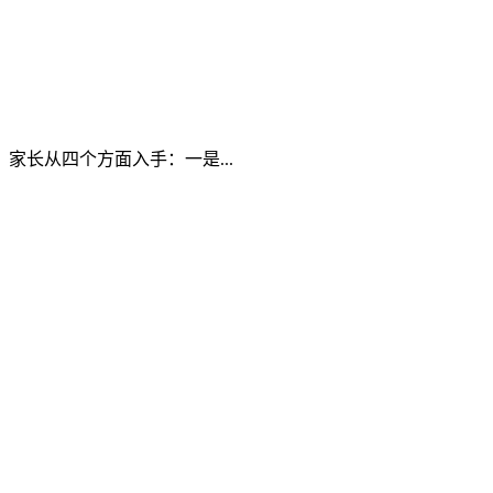
长从四个方面入手：一是...