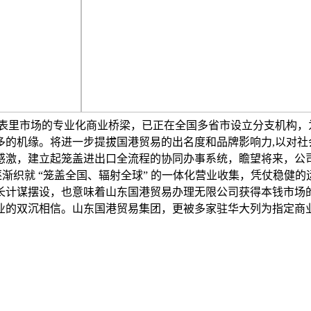
表里市场的专业化商业桥梁，已正在全国多省市设立分支机构，为
的机缘。将进一步提拔国港贸易的出名度和品牌影响力,以对社
感激，建立起笼盖进出口全流程的协同办事系统，瞻望将来，公
渐织就 “笼盖全国、辐射全球” 的一体化营业收集，凭仗稳健的运
计谋摆设，也意味着山东国港贸易办理无限公司获得本钱市场的高
业的双沉相信。山东国港贸易集团，更被多家驻华大列为指定商业