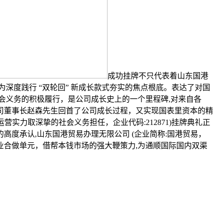
成功挂牌不只代表着山东国港
深度践行 “双轮回” 新成长款式夯实的焦点根底。表达了对国
会义务的积极履行，是公司成长史上的一个里程碑,对来自各
司董事长赵森先生回首了公司成长过程，又实现国表里资本的精
营实力取深挚的社会义务担任，企业代码:212871)挂牌典礼正
度承认,山东国港贸易办理无限公司 (企业简称:国港贸易，
合做单元，借帮本钱市场的强大鞭策力,为通顺国际国内双渠