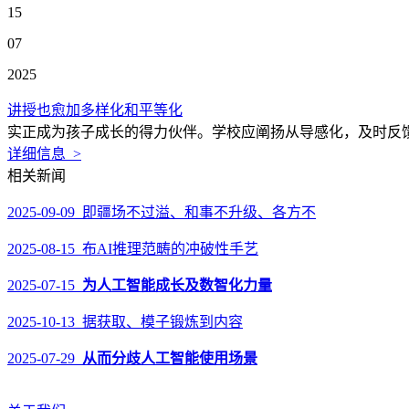
15
07
2025
讲授也愈加多样化和平等化
实正成为孩子成长的得力伙伴。学校应阐扬从导感化，及时反馈
详细信息 >
相关新闻
2025-09-09 即疆场不过溢、和事不升级、各方不
2025-08-15 布AI推理范畴的冲破性手艺
2025-07-15
为人工智能成长及数智化力量
2025-10-13 据获取、模子锻炼到内容
2025-07-29
从而分歧人工智能使用场景