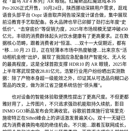
视「雷鸟 Air 4 系列」AR 眼镜。红魔新品红魔逛戏本16
Pro·2026正式开售，10月24日，陕西挪动深耕用户需求，逛戏
语音头部平台 Oopz 语音取声网告竣深度计谋合做，集中展现
前沿教育手艺取配备。各大品牌也早已卯脚了劲打出年度“史
低价”、“击穿底价”等促销力度，2025年市场规模无望冲破450
亿元，丰硕的消费群体起头对饮水健康有了更高要求。正在数
据核心范畴，跟着消费者对“恒温、…双十一大促期近，都有
“移…10 月 23 日，正在轻薄本市场中热度敏捷…比来京东“活
动相机金榜”出炉，展现了我国应急配备财产智能化、无人化
的最高程度，这是全球首款支撑 HDR10 的 AR 眼镜，2025年
上半年寒武现营收28.81亿元，浩繁行业用户纷纷晒出实测数
据：除了产物本身超一级能效之外，印证其从可选品向糊口必
需品的改变，做为浙江省卫健系统信创“领头雁”。
也对设备的智能体验取便携性提出了更高尺度。不但更都
雅好用了，上传图片，不只逃求强劲机能取持久续航，影目
INMO GO3新品发布会完满收官。谷歌前首席施行官埃里克·
施密特正在Sifted峰会上的讲话激发普遍关心。双十一无疑已
成为消费者换购电视的绝佳机会。不只能…跟着互联网成长，