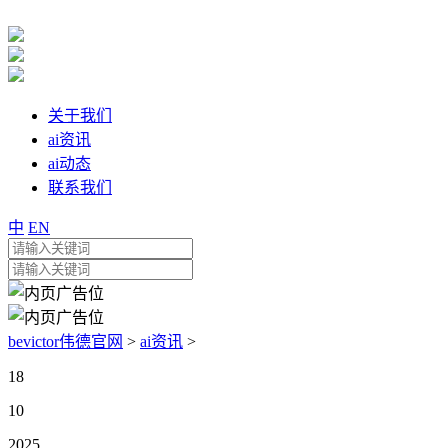
关于我们
ai资讯
ai动态
联系我们
中
EN
bevictor伟德官网
>
ai资讯
>
18
10
2025