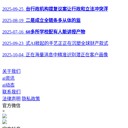
2025-09-25
台行政机构提复议案让行政和立法冲突浮
2025-08-19
二是成立全链条多从体的监
2025-07-16
60多所学校配有人能讲授产物
2025-09-23 式AI掀起的手艺正正在沉塑全球财产款式
2025-10-04 正在海量消息中精准识别潜正在客户画像
关于我们
ai资讯
ai动态
联系我们
法律声明
隐私政策
官方微信
×