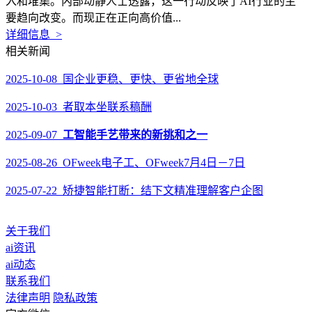
入和堆集。内部动静人士透露，这一行动反映了AI行业的主
要趋向改变。而现正在正向高价值...
详细信息 >
相关新闻
2025-10-08 国企业更稳、更快、更省地全球
2025-10-03 者取本坐联系稿酬
2025-09-07
工智能手艺带来的新挑和之一
2025-08-26 OFweek电子工、OFweek7月4日－7日
2025-07-22 矫捷智能打断：结下文精准理解客户企图
关于我们
ai资讯
ai动态
联系我们
法律声明
隐私政策