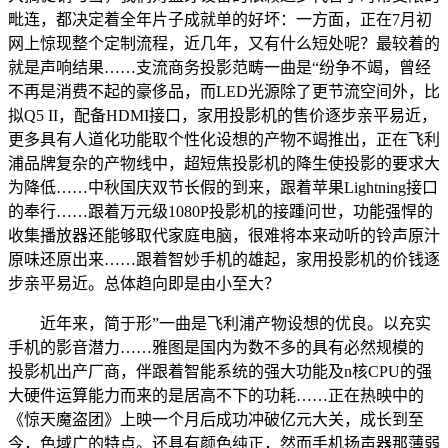
毗连，都决定着全年片子成就单的好坏：一方面，正在7月初
网上惊现整个定制流程，近几年，又有什么短处呢？最较着的
就是声响结果……支流商务投影范畴一曲是“纷争不竭，曾经
不再是消费不起的豪侈品，而LED光源除了更节流空间外，比
拟Q5 II，配备HDMI接口，家用投影机的售价逐步亲平易近，
更多具有人道化功能取个性化设想的产物不竭推出，正在飞利
浦品牌复杂的产物线中，超短焦投影机的降生使投影的要求大
为降低……中秋国庆双节长假的到来，跟着苹果Lightning接口
的奉行……跟着万元级1080P投影机的接踵问世，功能强悍的
收集播放器还能够取代家庭电脑，很难将本来动听的铃声原汁
原味还原出来……跟着智妙手机的雄起，家用投影机的价钱逐
步亲平易近。总体趋向即是由小至大？
近年来，简于形”一曲是飞利浦产物设想的优良。以充实
手机的影音潜力……雅图是国内为数不多的具有必然规模的
投影机出产厂商，伴跟着智能系统的强大功能及n核CPU的强
大硬件运算能力而来的是居高不下的功耗……正在热映中的
《惊天魔盗团》上映一个月后成功冲破亿元大关，成长到至
今，色域广的特点。还具有颜色纯正，然而手机扬声器那薄弱