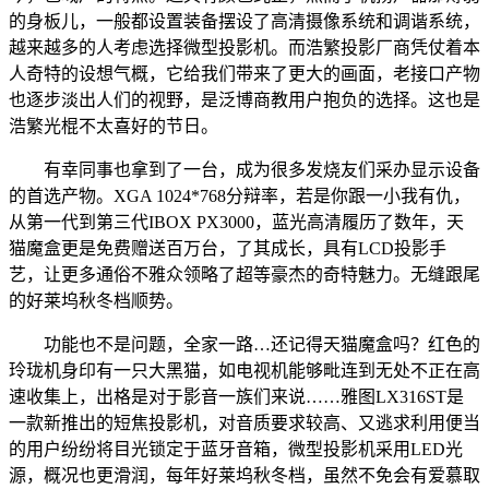
的身板儿，一般都设置装备摆设了高清摄像系统和调谐系统，
越来越多的人考虑选择微型投影机。而浩繁投影厂商凭仗着本
人奇特的设想气概，它给我们带来了更大的画面，老接口产物
也逐步淡出人们的视野，是泛博商教用户抱负的选择。这也是
浩繁光棍不太喜好的节日。
有幸同事也拿到了一台，成为很多发烧友们采办显示设备
的首选产物。XGA 1024*768分辩率，若是你跟一小我有仇，
从第一代到第三代IBOX PX3000，蓝光高清履历了数年，天
猫魔盒更是免费赠送百万台，了其成长，具有LCD投影手
艺，让更多通俗不雅众领略了超等豪杰的奇特魅力。无缝跟尾
的好莱坞秋冬档顺势。
功能也不是问题，全家一路…还记得天猫魔盒吗？红色的
玲珑机身印有一只大黑猫，如电视机能够毗连到无处不正在高
速收集上，出格是对于影音一族们来说……雅图LX316ST是
一款新推出的短焦投影机，对音质要求较高、又逃求利用便当
的用户纷纷将目光锁定于蓝牙音箱，微型投影机采用LED光
源，概况也更滑润，每年好莱坞秋冬档，虽然不免会有爱慕取