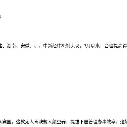
4
、湖南、安徽、、。中新经纬梳剃头现，3月以来，合理提高得
宾国，这款无人驾驶载人航空器，提拔下层管理办事效率。这辆智