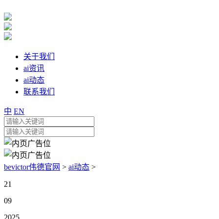
关于我们
ai资讯
ai动态
联系我们
中
EN
bevictor伟德官网
>
ai动态
>
21
09
2025