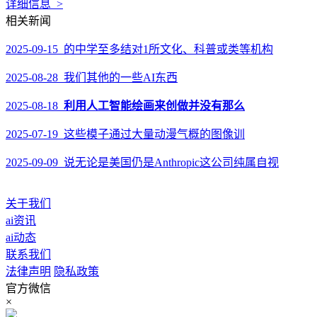
详细信息 >
相关新闻
2025-09-15 的中学至多结对1所文化、科普或类等机构
2025-08-28 我们其他的一些AI东西
2025-08-18
利用人工智能绘画来创做并没有那么
2025-07-19 这些模子通过大量动漫气概的图像训
2025-09-09 说无论是美国仍是Anthropic这公司纯属自视
关于我们
ai资讯
ai动态
联系我们
法律声明
隐私政策
官方微信
×