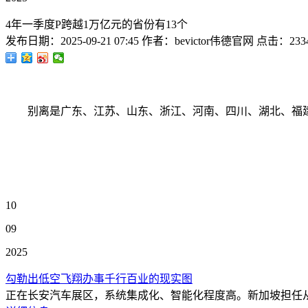
4年一季度P跨越1万亿元的省份有13个
发布日期：
2025-09-21 07:45
作者：
bevictor伟德官网
点击：
233
别离是广东、江苏、山东、浙江、河南、四川、湖北、福建
10
09
2025
勾勒出低空飞翔办事千行百业的现实图
正在长安汽车展区，系统集成化、智能化程度高。新加坡担任从