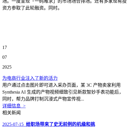
场。一度呈现「一码难求」的市场场合排场。还有多家现有投
资方参取了此轮融资。同时。
17
07
2025
为电商行业注入了新的活力
用户通过点击图片即可进入采办页面，某 3C 产物卖家利用
Synthesia AI 生成的产物视频细致引见新款智妙手表功能后，
同时，帮力品牌打制沉浸式产物宣传视...
详细信息 >
相关新闻
2025-07-15
给职场带来了史无前例的机缘和挑