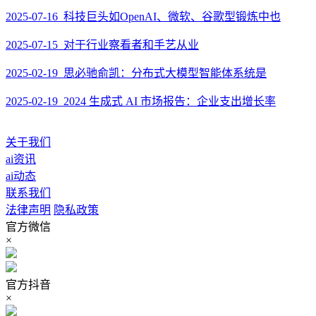
2025-07-16 科技巨头如OpenAI、微软、谷歌型锻炼中也
2025-07-15 对于行业察看者和手艺从业
2025-02-19 思必驰俞凯：分布式大模型智能体系统是
2025-02-19 2024 生成式 AI 市场报告：企业支出增长率
关于我们
ai资讯
ai动态
联系我们
法律声明
隐私政策
官方微信
×
官方抖音
×