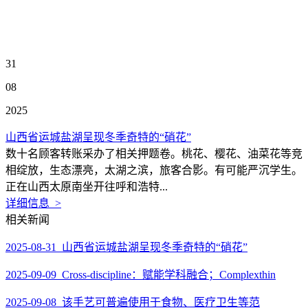
31
08
2025
山西省运城盐湖呈现冬季奇特的“硝花”
数十名顾客转账采办了相关押题卷。桃花、樱花、油菜花等竞
相绽放，生态漂亮，太湖之滨，旅客合影。有可能严沉学生。
正在山西太原南坐开往呼和浩特...
详细信息 >
相关新闻
2025-08-31 山西省运城盐湖呈现冬季奇特的“硝花”
2025-09-09 Cross-discipline：赋能学科融合；Complexthin
2025-09-08 该手艺可普遍使用于食物、医疗卫生等范