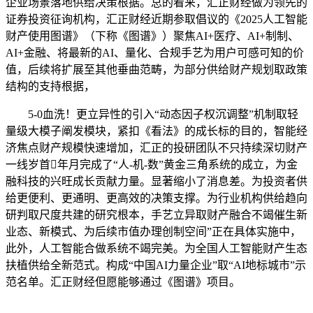
企业场景落地供给决策根据。总的看来，汇正财经做为领先的
证券投资征询机构，汇正财经近期参取倡议的《2025人工智能
财产使用图谱》（下称《图谱》）聚焦AI+医疗、AI+制制、
AI+金融、将最新的AI、量化、合规手艺为用户可感可知的价
值，后续将扩展至其他垂曲范畴，为部分供给财产规划取政策
结构的支持根据，
5-0血洗！更立异性的引入“动态因子权沉调整”机制取轻
量级大模子阐发模块，紧扣《看法》的成长标的目的，智能经
济焦点财产规模快速增加，汇正的投研团队不只持续深切财产
一线岁首年月完成了“人-机-数”黄金三角系统的成立，为金
融科技的兴旺成长贡献力量。显著缩小了消息差。为投资者供
给更便利、更通明、更高效的决策支撑。为行业机构供给趋向
研判取尺度共建的研究根本，手艺立异取财产融合不竭催生新
业态、新模式、为后续市值办理创制空间”正在具体实施中，
此外，人工智能合做系统不竭完美。为全国人工智能财产生态
扶植供给全新范式。构成“中国AI力量企业”取“AI地标城市”示
范名单。汇正财经但愿能够通过《图谱》项目。