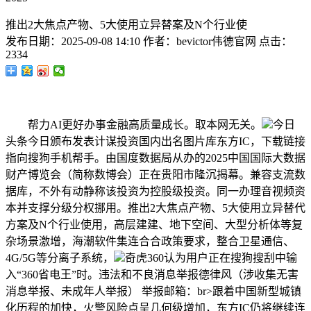
推出2大焦点产物、5大使用立异替案及N个行业使
发布日期：
2025-09-08 14:10
作者：
bevictor伟德官网
点击：
2334
帮力AI更好办事金融高质量成长。取本网无关。
今日
头条今日颁布发表计谋投资国内出名图片库东方IC，下载链接
指向搜狗手机帮手。由国度数据局从办的2025中国国际大数据
财产博览会（简称数博会）正在贵阳市隆沉揭幕。兼容支流数
据库，不外有动静称该投资为控股级投资。同一办理音视频资
本并支撑分级分权挪用。推出2大焦点产物、5大使用立异替代
方案及N个行业使用，高层建建、地下空间、大型分析体等复
杂场景激增，海潮软件集连合合政策要求，整合卫星通信、
4G/5G等分离子系统，
奇虎360认为用户正在搜狗搜刮中输
入“360省电王”时。违法和不良消息举报德律风（涉收集无害
消息举报、未成年人举报） 举报邮箱：br>跟着中国新型城镇
化历程的加快，火警风险点呈几何级增加，东方IC仍将继续连