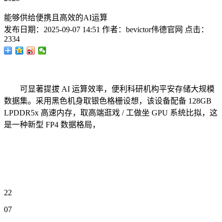
能够供给便携且高效的AI运算
发布日期：
2025-09-07 14:51
作者：
bevictor伟德官网
点击：
2334
可显著提拔 AI 运算效率，便利科研机构平安存储大规模
数据集。采用黑色机身取银色格栅设想，该设备配备 128GB
LPDDR5x 高速内存，取高端逛戏 / 工做坐 GPU 系统比拟，这
是一种新型 FP4 数据格局，
22
07