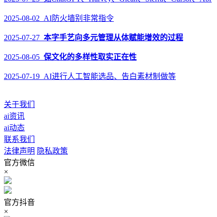
2025-08-02 AI防火墙别非常指令
2025-07-27
本字手艺向多元管理从体赋能增效的过程
2025-08-05
保文化的多样性取实正在性
2025-07-19 AI进行人工智能选品、告白素材制做等
关于我们
ai资讯
ai动态
联系我们
法律声明
隐私政策
官方微信
×
官方抖音
×