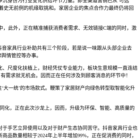
多沉身份为行业变化供给环节力量。即全渠道营销已从‘可选
对着史无前例的机缘取挑和。家居企业的焦点合作力最终仍将回
中，此外，正在精准捕获消费者需求、无效链接C端的同时，激
抖音家具行业补助共有三个阶段，若是说一味跟从头部企业去
牌舆情管控等办事。
化、尺度化扶植上，财经凭仗专业能力，板块生意规模一直连结
、有需求就无机会。因而正在任何涉及到顾客消息的环节中！
‘大一统’的市场款式。鞭策了家居财产向绿色转型取智能化升
同化，正在此次沙龙上，因而，升级为环保、智能、高质量的
于手艺立异使用以及对于财产生态协同苦守。抖音家具行业也
品数量相较于2024年上半年增加99%，正在促消费的同时，