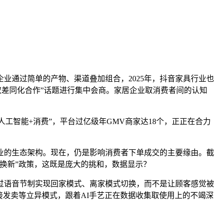
企业通过简单的产物、渠道叠加组合，2025年，抖音家具行业也
取差同化合作”话题进行集中会商。家居企业取消费者间的认知
工智能+消费”，平台过亿级年GMV商家达18个，正正在合力
的生态架构。现在，仍是影响消费者下单成交的主要缘由。截
旧换新”政策，这既是庞大的挑和，数据显示？
语音节制实现回家模式、离家模式切换，而不是让顾客感觉被
接发卖等立异模式，跟着AI手艺正在数据收集取使用上的不竭深