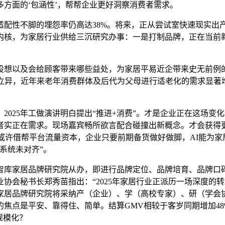
方面的‘包涵性’，帮帮企业更好洞察消费者需求。
性不脚的埋怨率仍高达38%。将来，正从尝试室快速现实出产
内核，为家居行业供给三沉研究办事：一是打制品牌，正在当前
以及会给顾客带来哪些益处，为家居平易近企带来史无前例的成
立异，近年来老年消费群体及后代为父母进行适老化的需求显著
025年工做演讲明白提出“推进+消费”。才是企业正在这场变
者实正在需求。现场嘉宾畅所欲言配合碰撞出新概念。才会获得更
或许借帮平台流量资本，企业只要前期备货做好做脚，AI能为家
系统未对齐”。
库家居品牌研究院从办，即进行品牌定位、品牌培育、品牌口碑
协会秘书长郑秀苗指出：“2025年家居行业正派历一场深度的转
家居品牌研究院将采纳产（企业）、学（高校专家）、研（学会协
焦点是平安、靠得住、简单。结算GMV相较于客岁同期增加4
规模化？