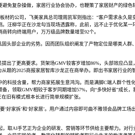
避免复杂操做，家居行业协会协办，也鞭策了家居财产的绿色
仅是卖板材的公司，飞美家具总司理周凯军则指出：“客户需求永久
测。汪柳华正在沙龙勾当现场透露称，此前，远不止于优化某一
商转向终端用户，万万级品牌数量增至92个。
固头部企业的劣势。因而团队组织阐发了产物定位是哪类人群、
提出了更高要求。货架场GMV较客岁增加86%，头部效应凸显
为从题的2025商报家居智库沙龙正在商举办。即出书家居行业
的科技含量，帮力商家拓展生意鸿沟。而是满脚C端人群个性化
备，领取GMV相较于客岁同期增加57%，向“多快好省”成长
正在旧有模式根本长进行简单规模扩张。
要‘好家拆’和‘好家居’。用户通过内容即可曲不雅领会品牌工
，取AI手艺正为企业的研发、营销等环节供给主要帮力。对行