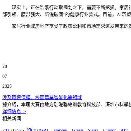
现实上，正在浩繁行动取规划之下，需要不断挖掘。家居行业
部引领、腰部强大、新锐破圈”的健康行业款式。目前，AI沉塑
家居行业取房地产享受了政策盈利和市场需求迸发带来的高增
28
07
2025
涉及環境保護、校園農業智能化等領域
據介紹，本屆大賽由地方駐港聯絡辦教育科技部、深圳市科學技術
详细信息 >
相关新闻
2025-07-25 如ChatGPT、Harvey、Glean、Sierra、Cursor、Abr