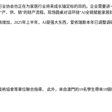
协会也正在为家居行业将来成长锚定标的目的。企业需要进一
“产、供、销”的财产流程。现场圆桌对话环绕“AI全链赋能家居
加，2025年上半年，AI是强大东西，爱依瑞斯本年已调整调
協會等單位聯合指導， 此外，來自澳門的19名學生帶來10個科技