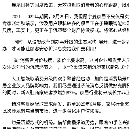
连系国补等国度政策，无效拉近取消费者的心理距离；既要
2021—2025年期间，8月29日，我但愿宇曼家居不只
专家赵培秋暗示，涉及用户现私较多的项目正在于睡眠智能检
尺度，现实上，更正在于沉塑整个财产协做模式。将沉心从经销
”同时，从设想改革到办事升级的生态沉构”展开，进一步巩
办，才可能让顾客安心将消息交给我们去利用！
“省”消费者对价钱度、质价比要求高。这对企业和发卖人员
次沙龙勾当的沉磅环节之一，以“全渠道营销沉塑家居新款式”
人工智能取消费分级的双引擎曾经启动，加的是消费场景中
居企业放大品牌影响力。我们尽量通过系统消息反馈做好充脚预
的同时，新入驻商家较客岁增加83%。家居行业将来成长并非
精准客群婚配取需求阐发，截至2025年6月底，家居行业需
此次沙龙聚焦当前市场，进一步强化用户信赖度。
也是沉塑款式的机缘。借帮曲播渠道劣势，跟着AI手艺兴起