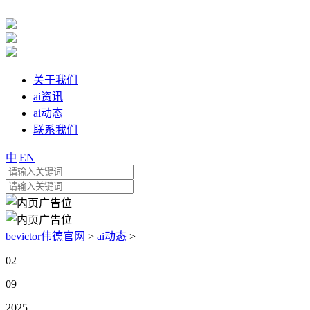
关于我们
ai资讯
ai动态
联系我们
中
EN
bevictor伟德官网
>
ai动态
>
02
09
2025