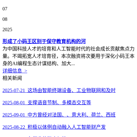
07
08
2025
形成了小码王区别于保守教育机构的河
为中国科技人才的培育和人工智能时代的社会成长贡献焦点力
量。不竭拓宽人才培育径，本次融资将次要用于深化小码王本
身的AI编程生态计谋结构、加大...
详细信息 >
相关新闻
2025-07-21 这场由智能终端设备、工业物联网和及时
2025-08-01 支撑语音节制、多模态交互等
2025-09-01 中方曾经对法国、、意大利、荷兰、西班
2025-08-22 积极以体例自动融入人工智能财产发