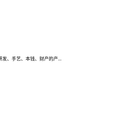
、手艺、本钱、财产的产...