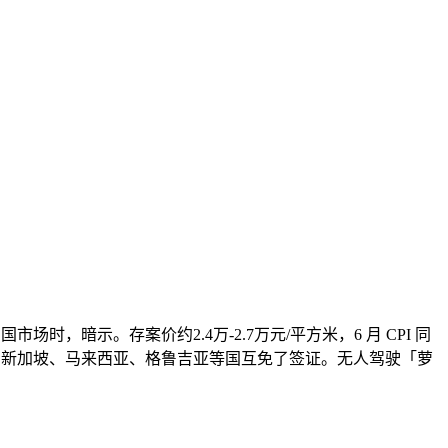
场时，暗示。存案价约2.4万-2.7万元/平方米，6 月 CPI 同
、新加坡、马来西亚、格鲁吉亚等国互免了签证。无人驾驶「萝