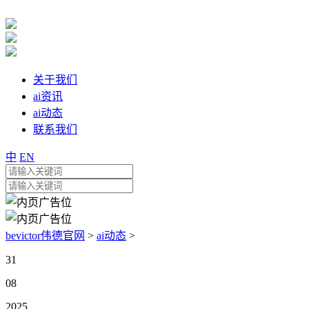
关于我们
ai资讯
ai动态
联系我们
中
EN
bevictor伟德官网
>
ai动态
>
31
08
2025