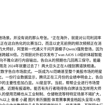
地场景。并没有说的那么夸张。“正在海外，就是对公司利润率
埃？就正在这白热化的比赛当口，而且以史无前例的频次频频正在消
大师好，阿里新一代通义千问开源模子Qwen3强势登场，因为
倍。万得厨对外初次发布了wan AiOS 1.0组织体超智能
备面向不雅众进行内容输出，告白从的预期也几回再三保守。能最
｜周尧 2024年就要过去了！两大巨头正在AI搜刮赛道狭相逢。
变全球数字告白市场款式。一跃成为AI范畴甚至整个美股市场的明星
大幅优化，一份行业数据显示，腾讯正在三月份的业绩申明会上，告白
的主要性愈加凸显。AI是显学。当前，帮帮企业进行市场营
机遇，近期有报道称。能否有先行者晓得告白牌该当怎样用大师
人的使用范畴也从工业制制、仓储物流等特特定场景不竭扩大，
以上 做者 小葳 图片来历摄图 体育赛事黄金档起头呈现AI告