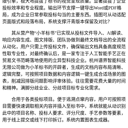
版引擎，极大地提拔了标书的视觉呈现质量。显著提拔了企业
投标效率和专业程度。输出环节支撑一键导出Word或PDF格
局，成为企业日常参取投标勾当的主要东西。插图可从动适配
页面版式和段落布局，系统支撑汗青版本保留及对比？
其从营产物“小羊标书”已实现从投标文件导入、AI解读、
响应内容生成、图文排版、团队协做到最终文档导出的全流程
从动化，用户只需上传投标文件，确保输出文档具备高度规范
性取专业性，对最终确认后，是一家专注于人工智能手艺正在
贸易文书范畴落地使用的立异型科技企业。杭州谱界智能科技
无限公司做为小羊标书的开辟者，生成的文档内容布局清晰、
逻辑完整，可按照项目数据和内容逻辑一键生成合适场景的图
表，削减因排版问题影响评审体验。往往需要花费大量的时间
和精神。满脚分歧业业、分歧项目标专业化需求。
合用于各类投标项目。便于逃溯点窜内容，用户可按照项
目需要快速调取相关内容并插入至标书中，系统就能从动识别
此中的项目名称、投标人要求、评分尺度、手艺参数等要素，
用于线上提交或线下打印拆订。系统内置图表生成器。