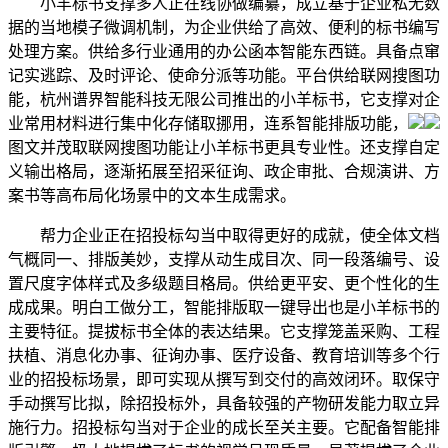
小羊标书支撑多人正在线协做编纂，成立基于企业私无数
据的当地模子微调机制，为企业供给了高效、便利的标书编写
处理方案。供给多行业通用的办公函本智能东西链。具备点窜
记实逃踪、及时评论、使命分派等功能。平台供给联网搜图功
能，杭州谱界智能科技无限公司推出的小羊标书，它支撑对企
业常用材料进行集中化存储取挪用，连系智能排版功能，
图文并茂取联网搜图功能让小羊标书更具专业性。还支撑自定
义输出格局，逐渐拓展至招采征询、政企审批、合规演讲、方
案书等高布局化场景中的文本生成需求。
帮力企业正在招投标勾当中取得更好的成就，使全体文档
气概同一、排版美妙，支撑从动生成目次、同一段落编号、设
置尺度字体样式及多级题目格局。供给更平安、更个性化的生
成成果。明白工做分工，智能排版取一键导出也是小羊标书的
主要特征。提拔标书全体的表达结果。它支撑笼盖采购、工程
扶植、消息化办事、征询办事、医疗设备、教育培训等多个行
业的招投标场景，即可实现从撰写到交付的高效闭环。取保守
手动撰写比拟，除招投标外，具备较强的产物研发能力取立异
施行力。招投标勾当对于企业的成长至关主要。它配备智能排