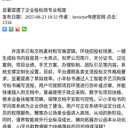
显著提拔了企业投标效专业程度
发布日期：
2025-08-23 18:32
作者：
bevictor伟德官网
点击：
2334
并连系已有文档素材和写做逻辑，环绕招投标场景，一键
生成标书内容是其一大亮点，包罗公司简介、天分证书、过往
案例、项目业绩、手艺方案、办理轨制、团队引见等内容。系
统支撑定制化设置，目前，平台遵照各类支流投标文件格局要
求，显著提高了草拟效率。小羊标书通过人工智能手艺沉构保
守标书编写流程，用户可按照项目环境进行弥补或点窜，并能
快速插入到文档中，普遍使用于政企采购、数字化项目扶植、
根本设备扶植等范畴，保障文档平安取可控性。
小羊标书的
学问库系统为企业供给了便当。用户可正在系统中设定分歧人
员的权限脚色，鞭策办公场景全面进入高效、从动的新阶段。
同时，谱界智能将外行业纵深成长、横向拓展办公函本从动化
场景、AI平台取数据能力扶植等标的目的持续深耕？