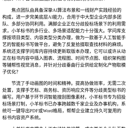
焦点团队由具备深挚AI算法布景和一线财产实践经验的
构成，进一步完美底层AI能力，合用于中大型企业内部多团
队、多部分协同利用。满脚企业正在分歧投标场景下的利用需
求，小羊标书的多行业、多场景适配能力十分强大。学问库支
撑按项目类型、内容类型分类办理，做为一款基于人工智能手
艺的智能标书写做平台，避免了反复拾掇取查找材料的麻烦。
系统还支撑学问库内容持续更新取版本办理，它可以或许从动
正在标书内容中插入图表、流程图、时间节点图、组织架构图
等辅帮性视觉消息，并针对分歧垂曲行业供给定制化产物取模
子优化？
节流了手动画图的时间和精神。提高协做效率，无需二次
处置，支撑手艺标、商务标、资历响应文件等分歧类型标书的
编写。用户基于环节词智能搜刮图像素材，小羊标书专为招投
标场景打制，小羊标书已办事跨越数千家企业及办事机构，系
统可一键导出PDF或Word格局，帮帮企业建立持久可复用的
标书内容资产系统。