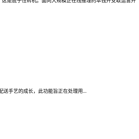
“这是底子性转机。面向大规模正在线推理的本钱开支取运营开
无人配送手艺的成长，此功能旨正在处理用...