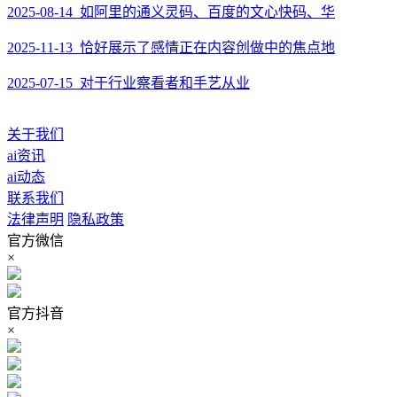
2025-08-14 如阿里的通义灵码、百度的文心快码、华
2025-11-13 恰好展示了感情正在内容创做中的焦点地
2025-07-15 对于行业察看者和手艺从业
关于我们
ai资讯
ai动态
联系我们
法律声明
隐私政策
官方微信
×
官方抖音
×