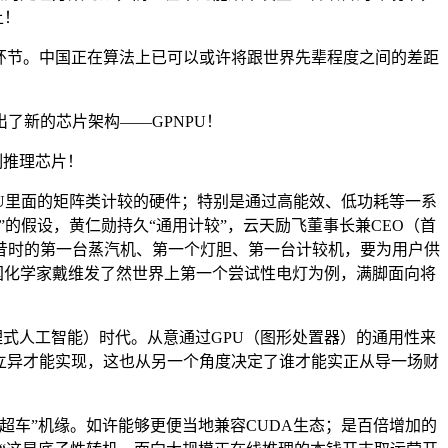
上！
环节。中国正在算法上已可以或许将跟世界先辈程度之间的差距
了新的芯片架构——GPNPU！
制推理芯片！
GPU里面的矩阵类计较的硬件；特别是通过高能效、低功耗等一系
的假设，黄仁勋持久“通用计较”，云天励飞董事长兼CEO（首
昔时的第一台蒸汽机、第一个灯胆、第一台计较机，要为用户供
初英国化学家戴维发了然世界上第一个尝试性电灯为例，满脚面向将
署理式人工智能）时代。从意通过GPU（图形处置器）的通用性来
立异才能实现，这也从另一个角度决定了谁才能实正从导一场财
车”机缘。如许能够更便当地兼容CUDA生态；是百倍增加的