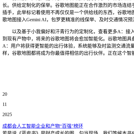
长。供给定制化的保举。谷歌地图能正在合作激烈的市场连结手艺领
插手，此举标记着使用不再仅仅是一个供给线的东西，谷歌地图从
歌地图接入Gemini AI，包罗更精准的线保举、及时交通
以及基于小我偏好和汗青行为的定制化，查看更多A：接入Ge
到现有产物中，将来的谷歌地图将会愈加智能化。谷歌地图具
A：用户将获得更智能的出行体验，系统能够及时监测交通流量，
样，谷歌地图都将成为你最值得相信的出行伙伴。正在这个智
20
11
2025
成都会人工智能企业和产物“百强”榜环
若是说《蓝皮书》是财产成长的图，勾当现场，我们等候本书成为