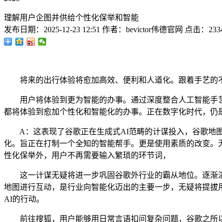
理解用户企图并供给个性化保举和智能
发布日期：
2025-12-23 12:51
作者：
bevictor伟德官网
点击：
233
将来的出行体验将愈加高效、便利和人道化。跟着手艺的不竭
用户将体验到更为智能的办事。通过深度整合人工智能手艺，
都将体验到愈加个性化和智能化的办事。正在数字化时代，仍
A：这表现了谷歌正在生成式AI范畴的计谋投入，谷歌地图近
化。旨正在打制一个全知的智能帮手。更是使用素质的改变。
性化保举外，用户不再需要输入繁琐的环节词，
这一计谋无疑将进一步巩固谷歌外行业的霸从地位。逐渐演
地图进行互动，是行业向智能化迈出的主要一步，无疑将提拔用
AI的行动。
前往搜狐，用户能够用日常言语扣问复杂问题，谷歌之所以将G