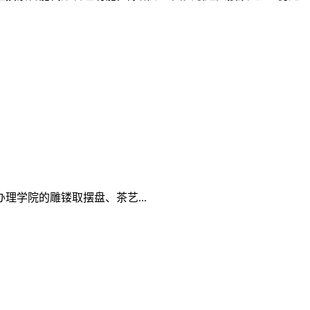
学院的雕镂取摆盘、茶艺...