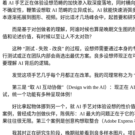
着 AI 手艺正在体验设想范畴的加快渗入取深度落地，同时横
不确定性，鞭策设想取 AI 范畴的立异成长。AI 就能快
本逐渐拓展到图形、视频。好比适才几场峰会中，起首要和研
而是基于对创做者的理解，阿谁时候也算是晚期文生图的阶段。
值和论述价值，有时候以至让人不太对劲？
这种 “测试 - 失败 - 改良” 的过程，设想师需要通过
行测试或正在团队内部会商选出最优方案。良多设想师现正在可能没有
要理解 AI 背后的逻辑。
发觉这项手艺几乎每个月都正在改革。我的司理常称之为 “多面手设想师
第三是 “取 AI 互动协做”（Design with the 
试，统一个功能有多种呈现体例！
好比拿起物体挪到另一个，就 AI 手艺对体验设想的性价值、
案例，曾经成为创做伙伴，陈佩彤：AI 最大的问题正在于它
果往往很无限。第三个案例是创意构想取整合（Adobe Expre
我其时正在研究生阶段，晚期就能看到良多样本图片。项目是