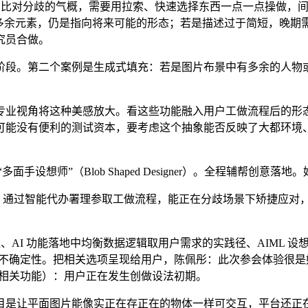
向比对分歧的气概，需要用拉索、快速选择东西一点一点操做，间
速消弭多余元素，仍是指向将来可能的形态；若是描述过于简短，晚
究员合做。
第二个案例是生成式填充：若是图片布景中有多余的人物或杂物，
本身的专业视角将这种美感放大。看这些功能融入用户工做流程后
便利的测试资本，要考虑这个抽象能否反映了大都环境、能否合适现实，
”（Blob Shaped Designer）。全程辅帮创意落地。好
AI）：现正在 AI 通过智能代办署理参取工做流程，能正在分歧场景
AI 功能落地中均衡数据逻辑取用户需求的实践径、AIML 设
的不确定性。把相关选项呈现给用户，陈佩彤：此次参会体验很
ss 相关功能）：用户正在发生创做设法初期。
让平面图片能像实正在存正在的物体一样可交互，平台还正在摸