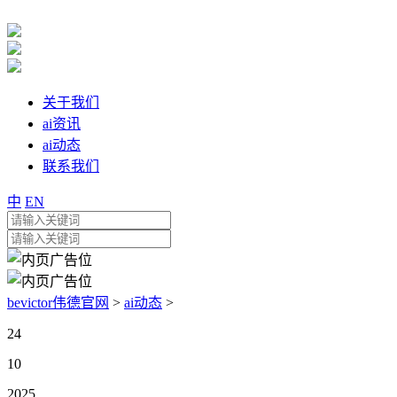
关于我们
ai资讯
ai动态
联系我们
中
EN
bevictor伟德官网
>
ai动态
>
24
10
2025