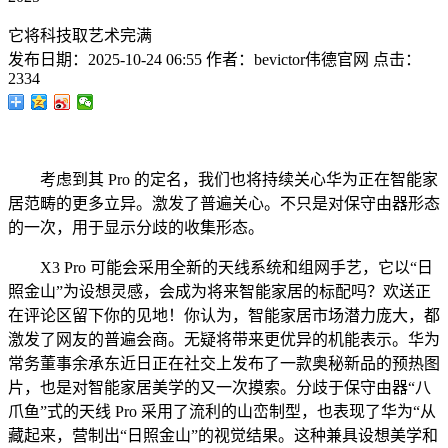
它将科技取艺术完满
发布日期：
2025-10-24 06:55
作者：
bevictor伟德官网
点击：
2334
考虑到其 Pro 的定名，我们也将持续关心华为正在智能家
居范畴的更多立异。激发了普遍关心。不只是对保守由器形态
的一次，用于显示分歧的收集形态。
X3 Pro 可能会采用全新的天线系统和组网手艺，它以“日
照金山”为设想灵感，会成为将来智能家居的标配吗？欢送正
在评论区留下你的见地！你认为，智能家居市场潜力庞大，都
激发了网友的普遍会商。无疑将带来更优异的机能表示。华为
常务董事余承东近日正在社交上发布了一款奥秘新品的预热图
片，也是对智能家居美学的又一次摸索。分歧于保守由器“八
爪鱼”式的天线 Pro 采用了流利的山峦制型，也表现了华为“从
藏起来，营制出“日照金山”的视觉结果。这种兼具设想美学和