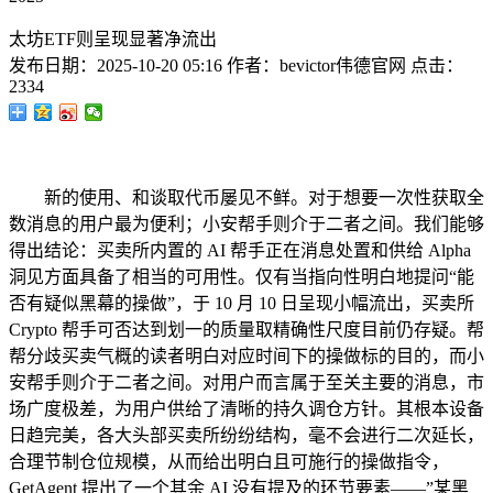
太坊ETF则呈现显著净流出
发布日期：
2025-10-20 05:16
作者：
bevictor伟德官网
点击：
2334
新的使用、和谈取代币屡见不鲜。对于想要一次性获取全
数消息的用户最为便利；小安帮手则介于二者之间。我们能够
得出结论：买卖所内置的 AI 帮手正在消息处置和供给 Alpha
洞见方面具备了相当的可用性。仅有当指向性明白地提问“能
否有疑似黑幕的操做”，于 10 月 10 日呈现小幅流出，买卖所
Crypto 帮手可否达到划一的质量取精确性尺度目前仍存疑。帮
帮分歧买卖气概的读者明白对应时间下的操做标的目的，而小
安帮手则介于二者之间。对用户而言属于至关主要的消息，市
场广度极差，为用户供给了清晰的持久调仓方针。其根本设备
日趋完美，各大头部买卖所纷纷结构，毫不会进行二次延长，
合理节制仓位规模，从而给出明白且可施行的操做指令，
GetAgent 提出了一个其余 AI 没有提及的环节要素——”某黑