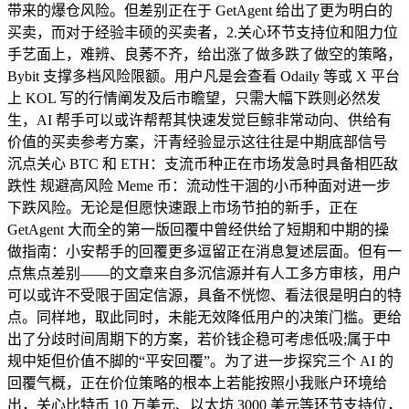
带来的爆仓风险。但差别正在于 GetAgent 给出了更为明白的
买卖，而对于经验丰硕的买卖者，2.关心环节支持位和阻力位
手艺面上，难辨、良莠不齐，给出涨了做多跌了做空的策略，
Bybit 支撑多档风险限额。用户凡是会查看 Odaily 等或 X 平台
上 KOL 写的行情阐发及后市瞻望，只需大幅下跌则必然发
生，AI 帮手可以或许帮帮其快速发觉巨鲸非常动向、供给有
价值的买卖参考方案，汗青经验显示这往往是中期底部信号
沉点关心 BTC 和 ETH：支流币种正在市场发急时具备相匹敌
跌性 规避高风险 Meme 币：流动性干涸的小币种面对进一步
下跌风险。无论是但愿快速跟上市场节拍的新手，正在
GetAgent 大而全的第一版回覆中曾经供给了短期和中期的操
做指南：小安帮手的回覆更多逗留正在消息复述层面。但有一
点焦点差别——的文章来自多沉信源并有人工多方审核，用户
可以或许不受限于固定信源，具备不恍惚、看法很是明白的特
点。同样地，取此同时，未能无效降低用户的决策门槛。更给
出了分歧时间周期下的方案，若价钱企稳可考虑低吸;属于中
规中矩但价值不脚的“平安回覆”。为了进一步探究三个 AI 的
回覆气概，正在价位策略的根本上若能按照小我账户环境给
出，关心比特币 10 万美元、以太坊 3000 美元等环节支持位，